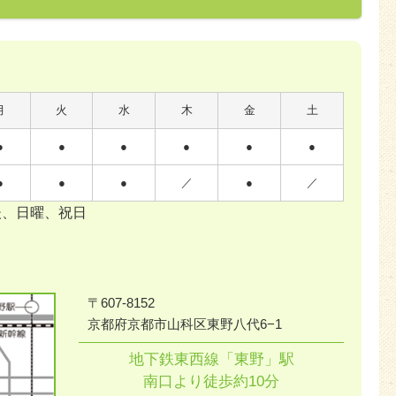
月
火
水
木
金
土
●
●
●
●
●
●
●
●
●
／
●
／
後、日曜、祝日
〒607-8152
京都府京都市山科区東野八代6−1
地下鉄東西線「東野」駅
南口より徒歩約10分