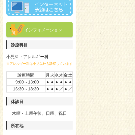
インフォメーション
診療科目
小児科・アレルギー科
※アレルギー科は小児以外も診察しています
診療時間
月
火
水
木
金
土
9:00～13:00
●
●
●
●
●
●
16:30～18:30
●
●
●
／
●
／
休診日
木曜・土曜午後、日曜、祝日
所在地